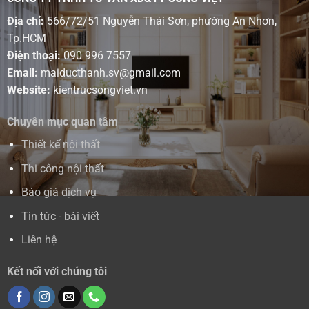
Địa chỉ:
566/72/51 Nguyễn Thái Sơn, phường An Nhơn,
Tp.HCM
Điện thoại:
090 996 7557
Email:
maiducthanh.sv@gmail.com
Website:
kientrucsongviet.vn
Chuyên mục quan tâm
Thiết kế nội thất
Thi công nội thất
Báo giá dịch vụ
Tin tức - bài viết
Liên hệ
Kết nối với chúng tôi