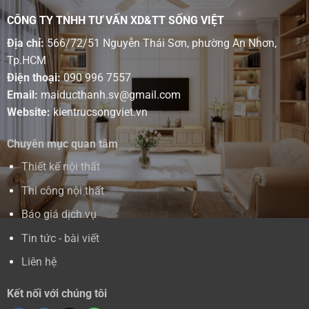
CÔNG TY TNHH TƯ VẤN XD&TT SỐNG VIỆT
Địa chỉ:
566/72/51 Nguyễn Thái Sơn, phường An Nhơn,
Tp.HCM
Điện thoại:
090 996 7557
Email:
maiducthanh.sv@gmail.com
Website:
kientrucsongviet.vn
Chuyên mục quan tâm
Thiết kế nội thất
Thi công nội thất
Báo giá dịch vụ
Tin tức - bài viết
Liên hệ
Kết nối với chúng tôi