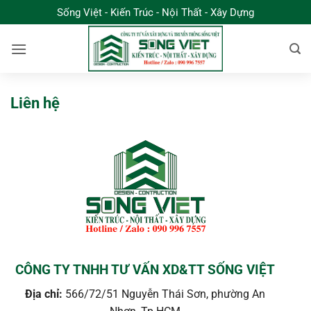
Bỏ
Sống Việt - Kiến Trúc - Nội Thất - Xây Dựng
qua
nội
dung
Liên hệ
CÔNG TY TNHH TƯ VẤN XD&TT SỐNG VIỆT
Địa chỉ:
566/72/51 Nguyễn Thái Sơn, phường An