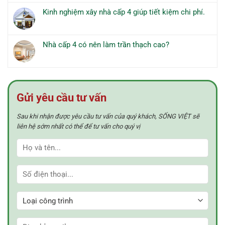
6
của
bình
cách
Kinh nghiệm xây nhà cấp 4 giúp tiết kiệm chi phí.
nhà
luận
làm
Không
lệch
ở
mới
có
tầng
Nhà
ngôi
bình
cấp
Nhà cấp 4 có nên làm trần thạch cao?
nhà
luận
4
Không
không
ở
nên
có
tốn
Kinh
xây
bình
tiền.
nghiệm
tường
luận
xây
10
ở
nhà
Gửi yêu cầu tư vấn
hay
Nhà
cấp
tường
cấp
4
20?
Sau khi nhận được yêu cầu tư vấn của quý khách, SỐNG VIỆT sẽ
4
giúp
có
liên hệ sớm nhất có thể để tư vấn cho quý vị
tiết
nên
kiệm
làm
chi
trần
phí.
thạch
cao?