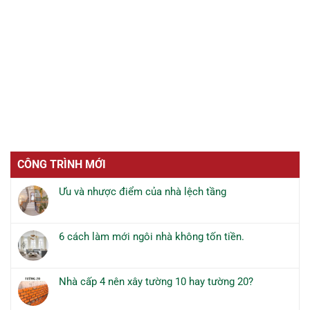
CÔNG TRÌNH MỚI
Ưu và nhược điểm của nhà lệch tầng
Không
có
bình
6 cách làm mới ngôi nhà không tốn tiền.
luận
Không
ở
có
Ưu
bình
và
Nhà cấp 4 nên xây tường 10 hay tường 20?
luận
nhược
Không
ở
điểm
có