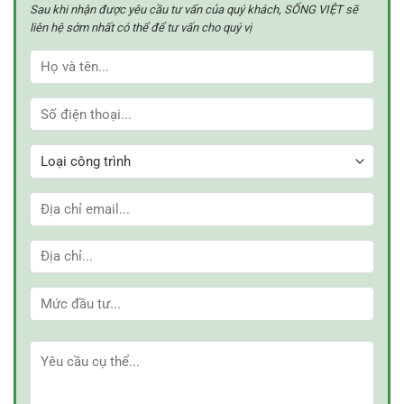
4
20?
Sau khi nhận được yêu cầu tư vấn của quý khách, SỐNG VIỆT sẽ
4
giúp
có
liên hệ sớm nhất có thể để tư vấn cho quý vị
tiết
nên
kiệm
làm
chi
trần
phí.
thạch
cao?