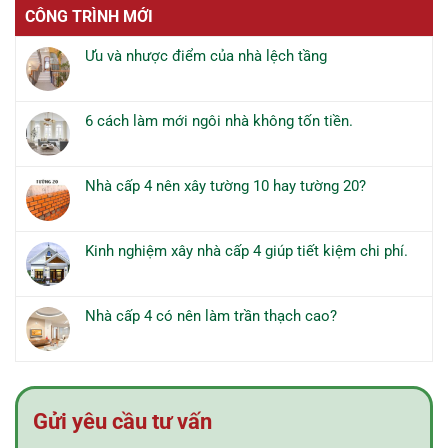
CÔNG TRÌNH MỚI
Ưu và nhược điểm của nhà lệch tầng
Không
có
bình
6 cách làm mới ngôi nhà không tốn tiền.
luận
Không
ở
có
Ưu
bình
và
Nhà cấp 4 nên xây tường 10 hay tường 20?
luận
nhược
Không
ở
điểm
có
6
của
bình
cách
Kinh nghiệm xây nhà cấp 4 giúp tiết kiệm chi phí.
nhà
luận
làm
Không
lệch
ở
mới
có
tầng
Nhà
ngôi
bình
cấp
Nhà cấp 4 có nên làm trần thạch cao?
nhà
luận
4
Không
không
ở
nên
có
tốn
Kinh
xây
bình
tiền.
nghiệm
tường
luận
xây
10
ở
nhà
Gửi yêu cầu tư vấn
hay
Nhà
cấp
tường
cấp