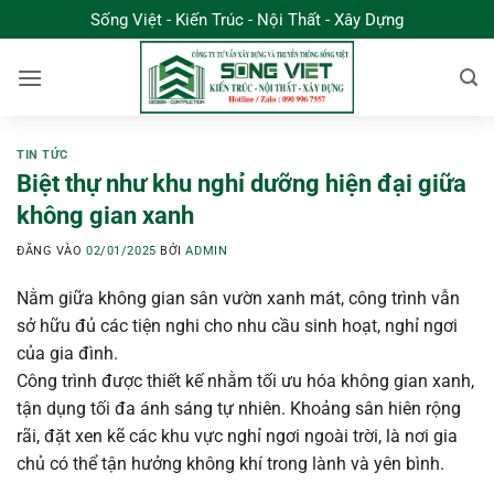
Bỏ
Sống Việt - Kiến Trúc - Nội Thất - Xây Dựng
qua
nội
dung
TIN TỨC
Biệt thự như khu nghỉ dưỡng hiện đại giữa
không gian xanh
ĐĂNG VÀO
02/01/2025
BỞI
ADMIN
Nằm giữa không gian sân vườn xanh mát, công trình vẫn
sở hữu đủ các tiện nghi cho nhu cầu sinh hoạt, nghỉ ngơi
của gia đình.
Công trình được thiết kế nhằm tối ưu hóa không gian xanh,
tận dụng tối đa ánh sáng tự nhiên. Khoảng sân hiên rộng
rãi, đặt xen kẽ các khu vực nghỉ ngơi ngoài trời, là nơi gia
chủ có thể tận hưởng không khí trong lành và yên bình.