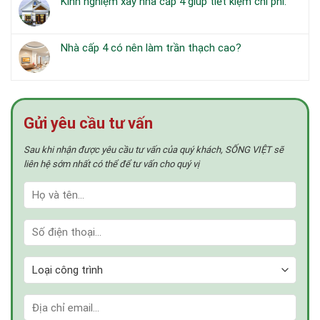
Kinh nghiệm xây nhà cấp 4 giúp tiết kiệm chi phí.
nhà
luận
làm
Không
lệch
ở
mới
có
tầng
Nhà
ngôi
bình
cấp
Nhà cấp 4 có nên làm trần thạch cao?
nhà
luận
4
Không
không
ở
nên
có
tốn
Kinh
xây
bình
tiền.
nghiệm
tường
luận
xây
10
ở
nhà
Gửi yêu cầu tư vấn
hay
Nhà
cấp
tường
cấp
4
20?
Sau khi nhận được yêu cầu tư vấn của quý khách, SỐNG VIỆT sẽ
4
giúp
có
liên hệ sớm nhất có thể để tư vấn cho quý vị
tiết
nên
kiệm
làm
chi
trần
phí.
thạch
cao?