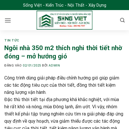
Bỏ
Sống Việt - Kiến Trúc - Nội Thất - Xây Dựng
qua
nội
dung
TIN TỨC
Ngôi nhà 350 m2 thích nghi thời tiết nhờ
đóng – mở hướng gió
ĐĂNG VÀO
02/01/2025
BỞI
ADMIN
Công trình dùng giải pháp điều chỉnh hướng gió giúp giảm
các tác động tiêu cực của thời tiết, đồng thời tiết kiệm
năng lượng vận hành.
Đặc thù thời tiết tại địa phương khá khắc nghiệt, với mùa
hè rất khô và nóng, mùa Đông lạnh, ẩm ướt. Vì vậy, nhóm
thiết kế phải tập trung nghiên cứu tìm ra giải pháp đáp ứng
quy định về quy hoạch, vừa giảm thiểu được các tác động
tiêu cực của thời tiết, tiết kiệm năng lượng vận hành mà