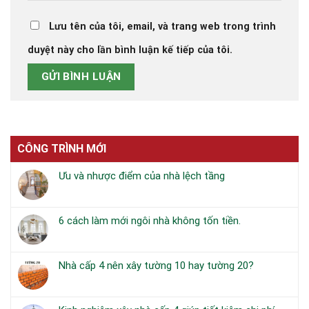
Lưu tên của tôi, email, và trang web trong trình
duyệt này cho lần bình luận kế tiếp của tôi.
CÔNG TRÌNH MỚI
Ưu và nhược điểm của nhà lệch tầng
Không
có
bình
6 cách làm mới ngôi nhà không tốn tiền.
luận
Không
ở
có
Ưu
bình
và
Nhà cấp 4 nên xây tường 10 hay tường 20?
luận
nhược
Không
ở
điểm
có
6
của
bình
cách