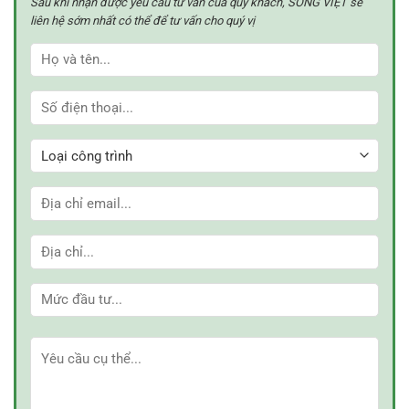
Sau khi nhận được yêu cầu tư vấn của quý khách, SỐNG VIỆT sẽ
4
giúp
có
liên hệ sớm nhất có thể để tư vấn cho quý vị
tiết
nên
kiệm
làm
chi
trần
phí.
thạch
cao?