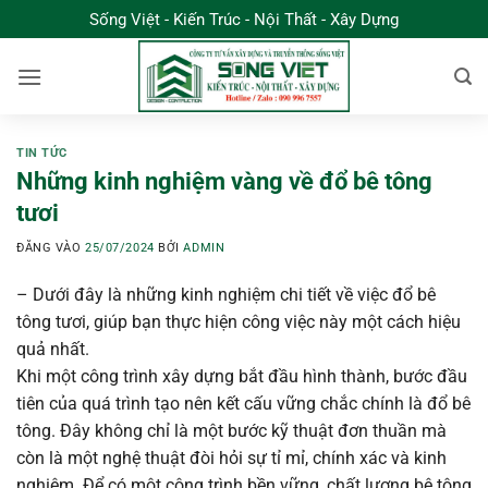
Bỏ
Sống Việt - Kiến Trúc - Nội Thất - Xây Dựng
qua
nội
dung
TIN TỨC
Những kinh nghiệm vàng về đổ bê tông
tươi
ĐĂNG VÀO
25/07/2024
BỞI
ADMIN
– Dưới đây là những kinh nghiệm chi tiết về việc đổ bê
tông tươi, giúp bạn thực hiện công việc này một cách hiệu
quả nhất.
Khi một công trình xây dựng bắt đầu hình thành, bước đầu
tiên của quá trình tạo nên kết cấu vững chắc chính là đổ bê
tông. Đây không chỉ là một bước kỹ thuật đơn thuần mà
còn là một nghệ thuật đòi hỏi sự tỉ mỉ, chính xác và kinh
nghiệm. Để có một công trình bền vững, chất lượng bê tông