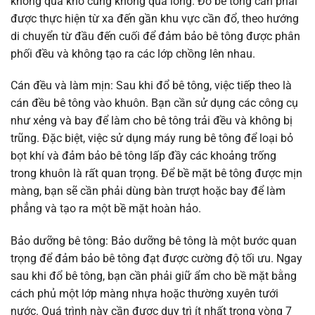
không quá khô cũng không quá lỏng. Đổ bê tông cần phải
được thực hiện từ xa đến gần khu vực cần đổ, theo hướng
di chuyển từ đầu đến cuối để đảm bảo bê tông được phân
phối đều và không tạo ra các lớp chồng lên nhau.
Cán đều và làm mịn: Sau khi đổ bê tông, việc tiếp theo là
cán đều bê tông vào khuôn. Bạn cần sử dụng các công cụ
như xẻng và bay để làm cho bê tông trải đều và không bị
trũng. Đặc biệt, việc sử dụng máy rung bê tông để loại bỏ
bọt khí và đảm bảo bê tông lấp đầy các khoảng trống
trong khuôn là rất quan trọng. Để bề mặt bê tông được mịn
màng, bạn sẽ cần phải dùng bàn trượt hoặc bay để làm
phẳng và tạo ra một bề mặt hoàn hảo.
Bảo dưỡng bê tông: Bảo dưỡng bê tông là một bước quan
trọng để đảm bảo bê tông đạt được cường độ tối ưu. Ngay
sau khi đổ bê tông, bạn cần phải giữ ẩm cho bề mặt bằng
cách phủ một lớp màng nhựa hoặc thường xuyên tưới
nước. Quá trình này cần được duy trì ít nhất trong vòng 7