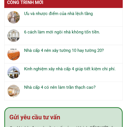
CÔNG TRÌNH MỚI
Ưu và nhược điểm của nhà lệch tầng
Không
có
bình
6 cách làm mới ngôi nhà không tốn tiền.
luận
Không
ở
có
Ưu
bình
và
Nhà cấp 4 nên xây tường 10 hay tường 20?
luận
nhược
Không
ở
điểm
có
6
của
bình
cách
Kinh nghiệm xây nhà cấp 4 giúp tiết kiệm chi phí.
nhà
luận
làm
Không
lệch
ở
mới
có
tầng
Nhà
ngôi
bình
cấp
Nhà cấp 4 có nên làm trần thạch cao?
nhà
luận
4
Không
không
ở
nên
có
tốn
Kinh
xây
bình
tiền.
nghiệm
tường
luận
xây
10
ở
nhà
Gửi yêu cầu tư vấn
hay
Nhà
cấp
tường
cấp
4
20?